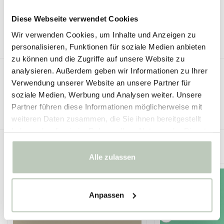
BESCHREIBUNG
Diese Webseite verwendet Cookies
TECHNISCHE DATEN
Wir verwenden Cookies, um Inhalte und Anzeigen zu
personalisieren, Funktionen für soziale Medien anbieten
zu können und die Zugriffe auf unsere Website zu
analysieren. Außerdem geben wir Informationen zu Ihrer
ÄHNLICHE SEITEN
Verwendung unserer Website an unsere Partner für
soziale Medien, Werbung und Analysen weiter. Unsere
Tapete
Tapete Little Greene
Partner führen diese Informationen möglicherweise mit
weiteren Daten zusammen, die Sie ihnen bereitgestellt
haben oder die sie im Rahmen Ihrer Nutzung der Dienste
gesammelt haben.
VERWANDTE PRODUKTE
Alle zulassen
Anpassen