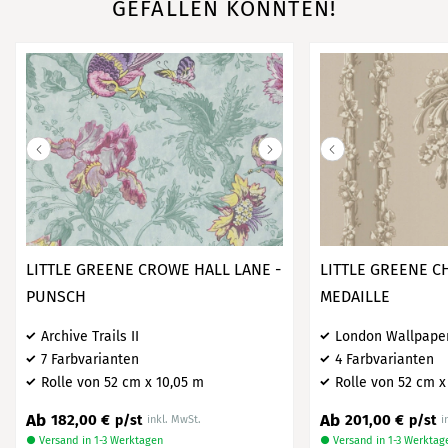
GEFALLEN KÖNNTEN!
LITTLE GREENE CROWE HALL LANE -
LITTLE GREENE C
PUNSCH
MEDAILLE
Archive Trails II
London Wallpaper
7 Farbvarianten
4 Farbvarianten
Rolle von 52 cm x 10,05 m
Rolle von 52 cm x
Ab
Ab
182,00 €
201,00 €
p/st
p/st
inkl. MwSt.
i
● Versand in 1-3 Werktagen
● Versand in 1-3 Werktag