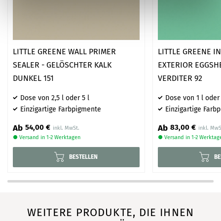
LITTLE GREENE WALL PRIMER
LITTLE GREENE I
SEALER - GELÖSCHTER KALK
EXTERIOR EGGSH
DUNKEL 151
VERDITER 92
Dose von 2,5 l oder 5 l
Dose von 1 l oder 
Einzigartige Farbpigmente
Einzigartige Farb
Ab
Ab
54,00 €
83,00 €
● Versand in 1-2 Werktagen
● Versand in 1-2 Werktag
BESTELLEN
BE
WEITERE PRODUKTE, DIE IHNEN