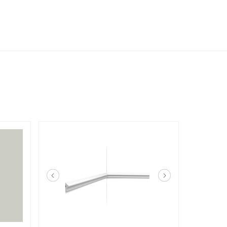
Glatt, trocken, staub- und
fettfrei
achdem wir deinen Antrag bearbeitet und dir Zugang zu
t haben, kommst du als Geschäftskunde in den Genuss
Mindestens 24 Stunden vor
eise und profitierst von vielen Vorteilen. In unserem B2B-
der Montage bei
am Tag einloggen und bestellen; das gibt dir die Flexibilität,
Raumtemperatur
us eine Bestellung aufzugeben. Wir stehen dir jederzeit zur
alls dies nötig ist.
Nur bei Verwendung des
empfohlenen DecoFix Kleber
e werden
findest du weitere Informationen darüber, wie du dich
Höhe 1,0 x Breite 4,0 cm
5414433018764