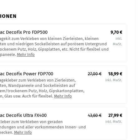
IONEN
ac DecoFix Pro​ FDP500
9,70 €
gekit zum Verkleben von kleinen Zierleisten, kleinen
ten und niedrigen Sockelleisten auf porösem Untergrund
rockenem Putz, Holz, Gipsplatten, etc. Nicht für flexibel und
paneele.
Mehr Info
ac DecoFix Power​ FDP700
27,00 €
18,99 €
gekleber zum Verkleben von Zierleisten,
ten, Wandpaneele und Sockelleisten auf
hem/trockenem Putz, Holz, Gipskartonplatten,
n, Glas usw. Auch für flexibel.
Mehr Info
ac DecoFix Ultra FX400
43,60 €
27,99 €
leber zum Verkleben von geraden
ndungen und aller vorkommenden Innen- und
necken.
Mehr Info