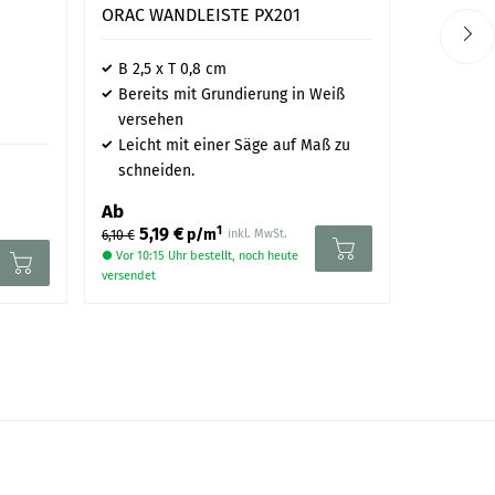
ORAC WANDLEISTE PX201
PAINT &
ARCHITE
B 2,5 x T 0,8 cm
I 291
Bereits mit Grundierung in Weiß
versehen
Leicht mit einer Säge auf Maß zu
schneiden.
Dose von
Einziga
Ab
1
5,19 €
p/m
inkl. MwSt.
6,10 €
64,00
Ab
● Vor 10:15 Uhr bestellt, noch heute
● Versand in
versendet