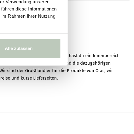
hrer Verwendung unserer
Bereits mit weißen
 führen diese Informationen
Grundierung versehen
ie im Rahmen Ihrer Nutzung
Mit Lack oder Wandfarbe
KAUFEN
Einfach mit einer Säge auf Maß
Alle zulassen
zuschneidbar.
er, Innenausbauer, Designer oder hast du ein Innenbereich
n kannst du diese Stuckleiste und die dazugehörigen
Beständig gegen die meisten
Wir sind der Großhändler für die Produkte von Orac, wir
gängigen Lösungsmittel und
eise und kurze Lieferzeiten.
Wasser
nde bei STYQX registrierst, erhältst du 24/7 Zugang zu unserem
e Bestellung direkt zu dir oder direkt zu deinem Kunden
Bis max. 70 °C
ng aufgeben und bezahlen ist einfach, du hast die Wahl, die
n oder die Option „Auf Rechnung bezahlen“ zu wählen.
Unempfindlich gegenüber
ßerhalb der Niederlande können mit einer gültigen VAT-Nummer
Schädlingen
rtsteuer abschließen.