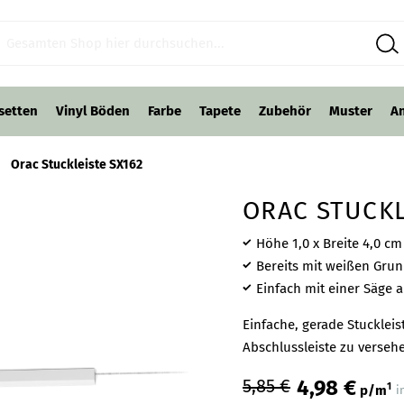
setten
Vinyl Böden
Farbe
Tapete
Zubehör
Muster
A
Orac Stuckleiste SX162
ORAC STUCKL
Höhe 1,0 x Breite 4,0 cm
Bereits mit weißen Gru
Einfach mit einer Säge 
Einfache, gerade Stuckleis
Abschlussleiste zu verseh
5,85 €
4,98 €
1
p/m
i