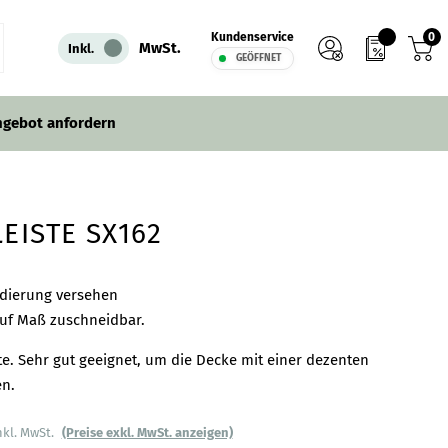
0
Kundenservice
IN DEN WARENKORB
MwSt.
Inkl.
GEÖFFNET
ngebot anfordern
EISTE SX162
ndierung versehen
auf Maß zuschneidbar.
te. Sehr gut geeignet, um die Decke mit einer dezenten
en.
nkl. MwSt.
(Preise exkl. MwSt. anzeigen)