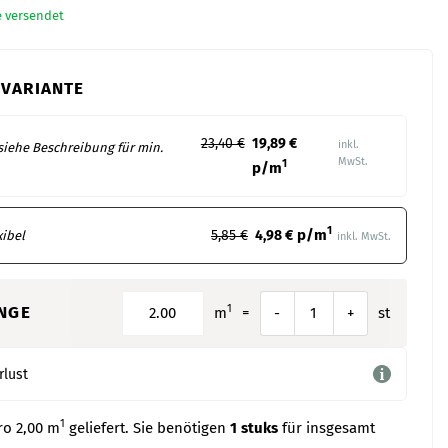
e versendet
 VARIANTE
23,40 €
19,89 €
inkl.
 siehe Beschreibung für min.
MwSt.
1
p/m
1
p/m
5,85 €
4,98 €
xibel
inkl. MwSt.
1
NGE
m
=
st
-
+
rlust
1
ro 2,00 m
geliefert. Sie benötigen
1
stuks
für insgesamt