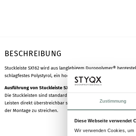
BESCHREIBUNG
Stuckleiste SX162 wird aus langlebigem Duropolymer® hergestellt
schlagfestes Polystyrol, ein hochwertiger Kunststoff.
Ausführung von Stuckleiste SX162
Die Stuckleisten sind standardmäßig mit einer weißen Grundie
Zustimmung
Leisten direkt überstreichbar sind. Für das beste Ergebnis empf
der Montage zu streichen.
Diese Webseite verwendet 
Wir verwenden Cookies, um I