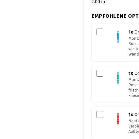
1
2,00
m
EMPFOHLENE OPT
1
x
Or
Monta
Roset
wie t
Wand
1
x
Or
Monta
Roset
frisc
Fliese
1
x
Or
Nahtk
Verbi
Auße