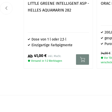
LITTLE GREENE INTELLIGENT ASP -
ORAC 
vorbereitet sind? Kontaktiere uns gerne per
E-Mail
oder über d
HELLES AQUAMARIN 282
200,
gesp
Dose von 1 l oder 2,5 l
Puro
Einzigartige Farbpigmente
34,00 €
41,00 €
Ab
● Vor 10:
● Versand in 1-2 Werktagen
verschick