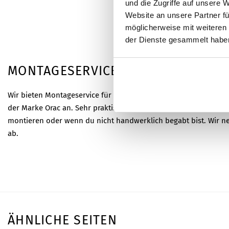
und die Zugriffe auf unsere 
Website an unsere Partner fü
möglicherweise mit weiteren
der Dienste gesammelt habe
MONTAGESERVICE
Wir bieten Montageservice für das Anbringen dieser Stuckleist
der Marke Orac an. Sehr praktisch, wenn du selbst keine Zeit has
montieren oder wenn du nicht handwerklich begabt bist. Wir ne
ab.
Wähle Bequemlichkeit, Präzision und eine perfekte Installation 
Monteur steht bereit, die Montage fachgerecht und zügig durc
deine Vision zum Leben und gestalten gleichzeitig den Prozess 
Entdecke die Montageservice von STYQX, wo Handwerk und 
Fordere unverbindlich ein Angebot für das Anbringen der Stuck
ÄHNLICHE SEITEN
weiterer Zierleisten, Wandpaneele oder Sockelleisten an. Bei u