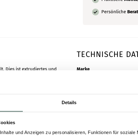
Persönliche
Bera
TECHNISCHE DA
. Dies ist extrudiertes und
Marke
Länge
rung versehen, wodurch die
Höhe
Details
ehlen wir, die Leisten nach
Breite
Cookies
Material
nhalte und Anzeigen zu personalisieren, Funktionen für soziale