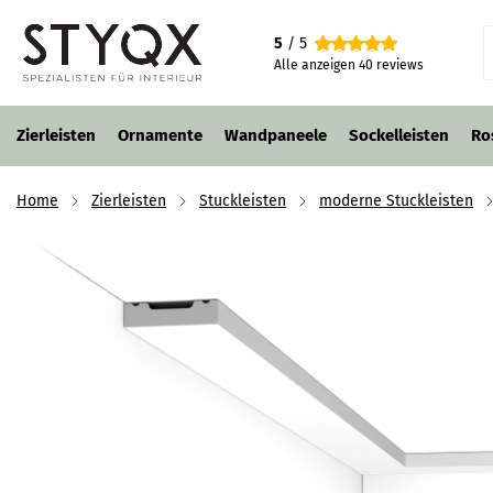
Orac Stuckleiste SX162
5
/ 5
1
5,85 €
4,98 €
p/m
inkl. MwSt.
Alle anzeigen
40
reviews
Zierleisten
Ornamente
Wandpaneele
Sockelleisten
Ro
Home
Zierleisten
Stuckleisten
moderne Stuckleisten