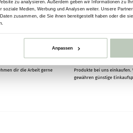
Website zu analysieren. Außerdem geben wir Informationen zu I
Ausführung
r soziale Medien, Werbung und Analysen weiter. Unsere Partner
 Daten zusammen, die Sie ihnen bereitgestellt haben oder die s
MEHR ERFAHREN
n.
Überstreichbar
GESCHÄFTLICH 
Montage
Anpassen
en und aller anderen Produkte
Bist du Maler, Bauunternehm
t, die Stuckleisten zu
bezogenes Unternehmen? Dan
Wasserbeständig
hmen dir die Arbeit gerne
Produkte bei uns einkaufen. 
gewähren günstige Einkaufspr
– unser sehr erfahrener
Wenn du dich als Geschäftsku
hzuführen. Wir erwecken
B2B-Webshop. Du kannst dein
Hitzebeständig
so einfach wie möglich.
liefern lassen. Eine Bestellu
Komfort zusammenkommen.
Bestellung sofort zu bezahle
Termitenresistent
Geschäftskunden mit Sitz au
leisten und gegebenenfalls
eine Bestellung ohne Mehrwe
ns steht Kundenzufriedenheit