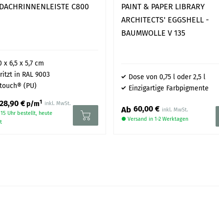
DACHRINNENLEISTE C800
PAINT & PAPER LIBRARY
ie
Kontaktseite
.
ARCHITECTS' EGGSHELL -
BAUMWOLLE V 135
0 x 6,5 x 5,7 cm
ritzt in RAL 9003
Dose von 0,75 l oder 2,5 l
touch® (PU)
Einzigartige Farbpigmente
1
28,90 €
p/m
inkl. MwSt.
60,00 €
Ab
15 Uhr bestellt, heute
● Versand in 1-2 Werktagen
t