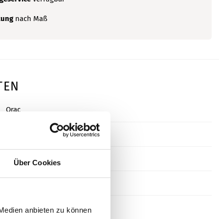
tung
nach Maß
TEN
Orac
200,0 cm
1,0 cm
Über Cookies
4,0 cm
Duropolymer® (PE)
 Medien anbieten zu können